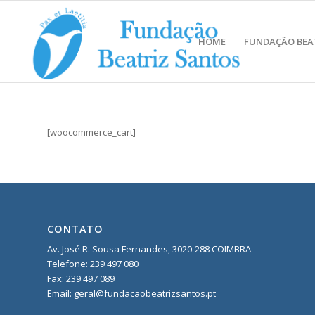
HOME
FUNDAÇÃO BEA
[woocommerce_cart]
CONTATO
Av. José R. Sousa Fernandes, 3020-288 COIMBRA
Telefone:
239 497 080
Fax: 239 497 089
Email: geral@fundacaobeatrizsantos.pt