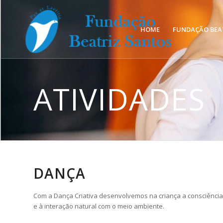
HOME
FUNDAÇÃO BEA
ATIVIDADES
DANÇA
Com a Dança Criativa desenvolvemos na criança a consciência 
e à interação natural com o meio ambiente.